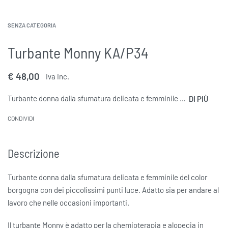
SENZA CATEGORIA
Turbante Monny KA/P34
€
48,00
Iva Inc.
Turbante donna dalla sfumatura delicata e femminile del color borgogna con dei piccolissimi punti luce. Utile sia per andare al lavoro che nelle occasioni importanti. Il turbante Monny è adatto per la chemioterapia e alopecia in quanto realizzato con materiali naturali, ipoallergenici e traspiranti.
CONDIVIDI
Descrizione
Turbante donna dalla sfumatura delicata e femminile del color
borgogna con dei piccolissimi punti luce. Adatto sia per andare al
lavoro che nelle occasioni importanti.
Il turbante Monny è adatto per la chemioterapia e alopecia in