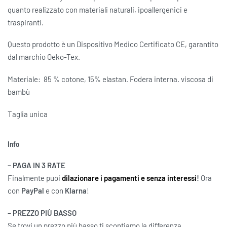
quanto realizzato con materiali naturali, ipoallergenici e
traspiranti.
Questo prodotto è un Dispositivo Medico Certificato CE, garantito
dal marchio Oeko-Tex.
Materiale: 85 % cotone, 15% elastan. Fodera interna. viscosa di
bambù
Taglia unica
Info
– PAGA IN 3 RATE
Finalmente puoi
dilazionare i pagamenti e senza interessi
!
Ora
con
PayPal
e con
Klarna
!
– PREZZO PIÙ BASSO
Se trovi un prezzo più basso ti scontiamo la differenza