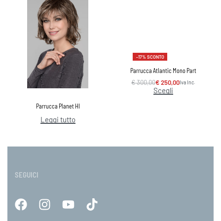
-17% SCONTO
Parrucca Atlantic Mono Part
€
300,00
€
250,00
Iva Inc.
Scegli
Parrucca Planet HI
Leggi tutto
SEGUICI