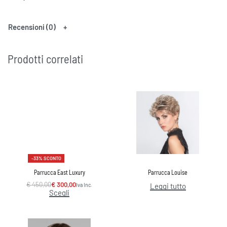
Recensioni (0)
Prodotti correlati
-33% SCONTO
Parrucca East Luxury
Parrucca Louise
€
450,00
€
300,00
Iva Inc.
Leggi tutto
Scegli