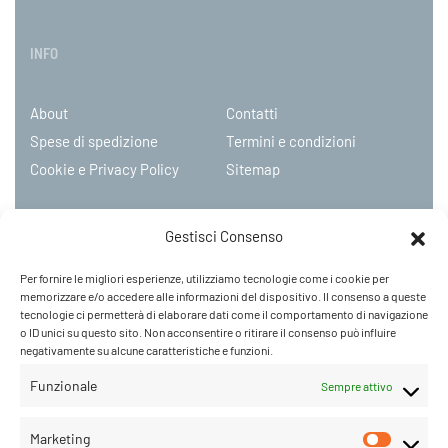
INFO
About
Contatti
Spese di spedizione
Termini e condizioni
Cookie e Privacy Policy
Sitemap
Gestisci Consenso
PARRUCCHE ONLINE
Per fornire le migliori esperienze, utilizziamo tecnologie come i cookie per
memorizzare e/o accedere alle informazioni del dispositivo. Il consenso a queste
P.IVA 08790130960
tecnologie ci permetterà di elaborare dati come il comportamento di navigazione
C.so Mazzini 31, NOVARA – Italy
o ID unici su questo sito. Non acconsentire o ritirare il consenso può influire
Tel: +39 0321 659378 / 393229
negativamente su alcune caratteristiche e funzioni.
WhatsApp: +39 342 9218104
Funzionale
Sempre attivo
info@parruccheonline.com
PEC –
farcaphair@legalmail.it
Marketing