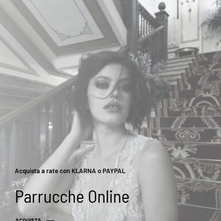
⚠️
Chiusura estiva: Saremo chiusi dal 10 al 15 agosto
. Gli ordini
ricevuti dal 3 al 7 agosto saranno evasi entro la chiusura solo se i
prodotti sono disponibili a magazzino. In caso contrario, la
lavorazione riprenderà da lunedì 17 agosto. Lo shop online rimane
sempre attivo per effettuare i tuoi acquisti .
0
Acquista a rate con KLARNA o PAYPAL
Parrucche Online
ACQUISTA