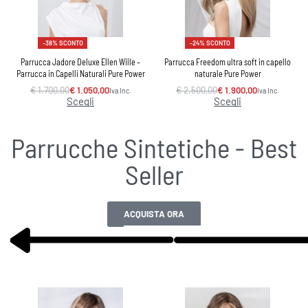
-41% SCONTO
-22% SCONTO
llo
Parrucca Mikado Mono in capello naturale
Parrucca Cassandra
collezione Pure Power
€
1.800,00
€
1.400,00
Iva Inc.
Scegli
€
1.600,00
€
950,00
Iva Inc.
Scegli
Parrucche Sintetiche - Best
Seller
ACQUISTA ORA