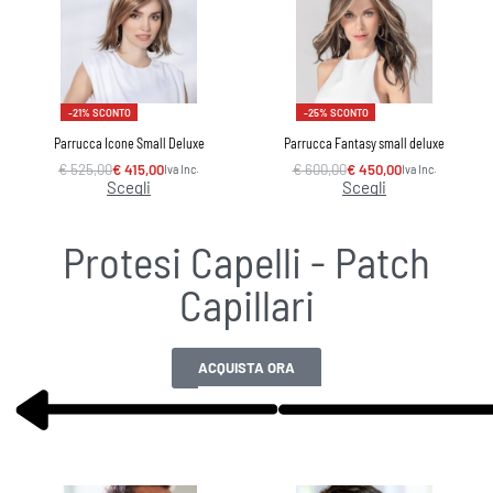
-21% SCONTO
-25% SCONTO
Parrucca Icone Small Deluxe
Parrucca Fantasy small deluxe
€
525,00
€
415,00
€
600,00
€
450,00
Iva Inc.
Iva Inc.
Scegli
Scegli
Protesi Capelli - Patch
Capillari
ACQUISTA ORA