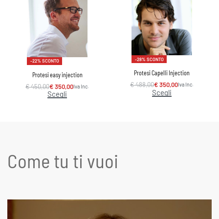
-28% SCONTO
-22% SCONTO
Protesi Capelli Injection
Protesi easy injection
€
488,00
€
350,00
Iva Inc.
€
450,00
€
350,00
Iva Inc.
Scegli
Scegli
Come tu ti vuoi