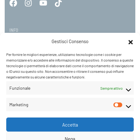
INFO
Gestisci Consenso
About
Contatti
Per fornire le migliori esperienze, utilizziamo tecnologie come i cookie per
Spese di spedizione
Termini e condizioni
memorizzare e/o accedere alle informazioni del dispositivo. Il consenso a queste
tecnologie ci permetterà di elaborare dati come il comportamento di navigazione
Cookie e Privacy Policy
Sitemap
o ID unici su questo sito. Non acconsentire o ritirare il consenso può influire
negativamente su alcune caratteristiche e funzioni.
Funzionale
PARRUCCHE ONLINE
Sempre attivo
Marketing
P.IVA 08790130960
C.so Mazzini 31, NOVARA – Italy
Tel: +39 0321 659378 / 393229
Accetta
WhatsApp: +39 342 9218104
info@parruccheonline.com
Nega