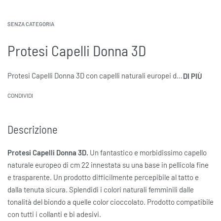
SENZA CATEGORIA
Protesi Capelli Donna 3D
Protesi Capelli Donna 3D con capelli naturali europei di cm 22 L’impianto è nnestata su una base in pellicola fine e trasparente. Un prodotto difficilmente percepibile al tatto e dalla tenuta sicura. Splendidi i colori naturali femminili dalle tonalità del biondo a quelle color cioccolato.
CONDIVIDI
Descrizione
Protesi Capelli Donna 3D.
Un fantastico e morbidissimo capello
naturale europeo di cm 22 innestata su una base in pellicola fine
e trasparente. Un prodotto difficilmente percepibile al tatto e
dalla tenuta sicura. Splendidi i colori naturali femminili dalle
tonalità del biondo a quelle color cioccolato. Prodotto compatibile
con tutti i collanti e bi adesivi.