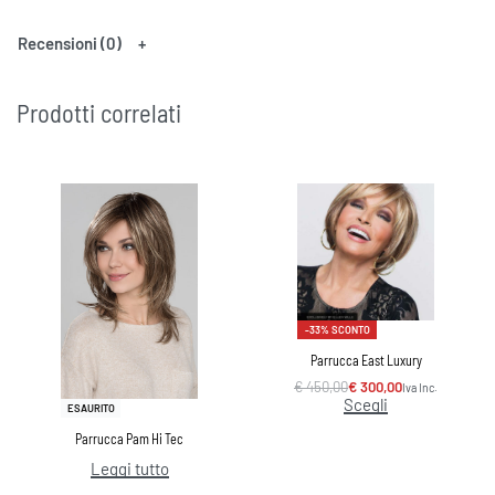
Recensioni (0)
Prodotti correlati
-33% SCONTO
Parrucca East Luxury
€
450,00
€
300,00
Iva Inc.
Scegli
ESAURITO
Parrucca Pam Hi Tec
Leggi tutto