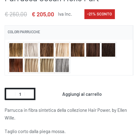
€
260,00
€
205,00
Iva Inc.
-21% SCONTO
COLORI PARRUCCHE
Aggiungi al carrello
Alternative:
Parrucca in fibra sintetica della collezione Hair Power, by Ellen
Wille.
Taglio corto dalla piega mossa.