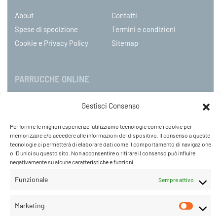
About
Contatti
Spese di spedizione
Termini e condizioni
Cookie e Privacy Policy
Sitemap
PARRUCCHE ONLINE
Gestisci Consenso
P.IVA 08790130960
C.so Mazzini 31, NOVARA – Italy
Per fornire le migliori esperienze, utilizziamo tecnologie come i cookie per
Tel: +39 0321 659378 / 393229
memorizzare e/o accedere alle informazioni del dispositivo. Il consenso a queste
WhatsApp: +39 342 9218104
tecnologie ci permetterà di elaborare dati come il comportamento di navigazione
o ID unici su questo sito. Non acconsentire o ritirare il consenso può influire
info@parruccheonline.com
negativamente su alcune caratteristiche e funzioni.
PEC –
farcaphair@legalmail.it
Funzionale
Sempre attivo
Orari Negozio:Lunedì / Venerdì 09:00–12:30 /
14:30–19:00
Marketing
Sabato 09:00-18:00