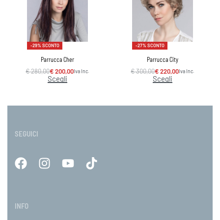
-29% SCONTO
-27% SCONTO
Parrucca Cher
Parrucca City
€
280,00
€
200,00
€
300,00
€
220,00
Iva Inc.
Iva Inc.
Scegli
Scegli
SEGUICI
INFO