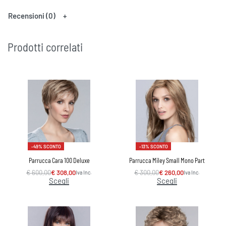
Recensioni (0)
Prodotti correlati
-49% SCONTO
-13% SCONTO
Parrucca Cara 100 Deluxe
Parrucca Miley Small Mono Part
€
600,00
€
308,00
€
300,00
€
260,00
Iva Inc.
Iva Inc.
Scegli
Scegli