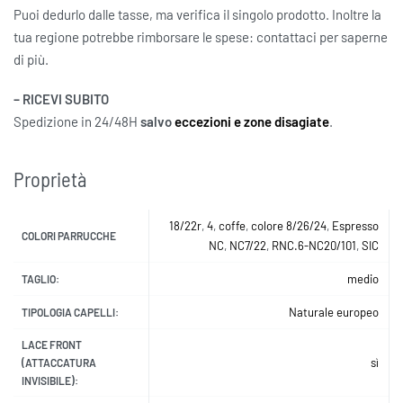
Puoi dedurlo dalle tasse, ma verifica il singolo prodotto. Inoltre la
tua regione potrebbe rimborsare le spese: contattaci per saperne
di più.
– RICEVI SUBITO
Spedizione in 24/48H
salvo
eccezioni e zone disagiate
.
Proprietà
18/22r
,
4
,
coffe
,
colore 8/26/24
,
Espresso
COLORI PARRUCCHE
NC
,
NC7/22
,
RNC.6-NC20/101
,
SIC
medio
TAGLIO:
Naturale europeo
TIPOLOGIA CAPELLI:
LACE FRONT
sì
(ATTACCATURA
INVISIBILE):