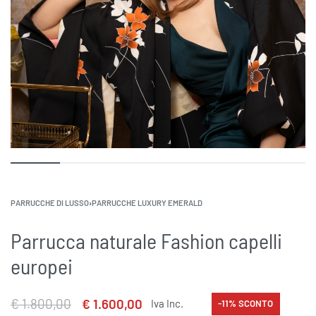
PARRUCCHE DI LUSSO
›
PARRUCCHE LUXURY EMERALD
Parrucca naturale Fashion capelli
europei
€
1.800,00
€
1.600,00
Iva Inc.
-11% SCONTO