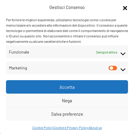
Tel: +39 0321 659378 / 393229
Gestisci Consenso
WhatsApp: +39 342 9218104
info@parruccheonline.com
Per fornire le migliori esperienze, utilizziamo tecnologie come i cookie per
PEC –
farcaphair@legalmail.it
memorizzare e/o accedere alle informazioni del dispositivo. Il consenso a queste
tecnologie ci permetterà di elaborare dati come il comportamento di navigazione
Orari Negozio:Lunedì / Venerdì 09:00–12:30 /
o ID unici su questo sito. Non acconsentire o ritirare il consenso può influire
negativamente su alcune caratteristiche e funzioni.
14:30–19:00
Sabato 09:00-18:00
Funzionale
Sempre attivo
Marketing
© Parrucche Online. Diritti riservati .
Accetta
Nega
Salva preferenze
Cookie Policy
Cookie e Privacy Policy
About us