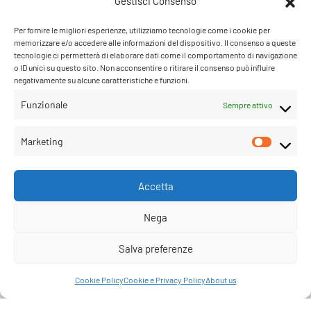
Gestisci Consenso
P.IVA 08790130960
C.so Mazzini 31, NOVARA – Italy
Per fornire le migliori esperienze, utilizziamo tecnologie come i cookie per
Tel: +39 0321 659378 / 393229
memorizzare e/o accedere alle informazioni del dispositivo. Il consenso a queste
WhatsApp: +39 342 9218104
tecnologie ci permetterà di elaborare dati come il comportamento di navigazione
o ID unici su questo sito. Non acconsentire o ritirare il consenso può influire
info@parruccheonline.com
negativamente su alcune caratteristiche e funzioni.
PEC –
farcaphair@legalmail.it
Funzionale
Sempre attivo
Orari Negozio:Lunedì / Venerdì 09:00–12:30 /
14:30–19:00
Marketing
Sabato 09:00-18:00
Accetta
© Parrucche Online. Diritti riservati .
Nega
Salva preferenze
Cookie Policy
Cookie e Privacy Policy
About us