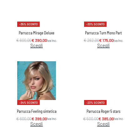
-35% SCONTO
-33% SCONTO
Parrucca Mirage Deluxe
Parrucca Turn Mono Part
€
600,00
€
390,00
€
262,00
€
175,00
Iva Inc.
Iva Inc.
Scegli
Scegli
-34% SCONTO
-23% SCONTO
Parrucca Feeling sintetica
Parrucca Roger 5 stars
€
600,00
€
399,00
€
500,00
€
385,00
Iva Inc.
Iva Inc.
Scegli
Scegli