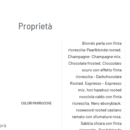
Proprietà
Biondo perla con finta
ricrescita-Pearlblonde rooted
,
Champagne- Champagne mix
,
Chocolate frosted
,
Cioccolato
scuro con effetto finta
ricrescita – Darkchocolate
Rooted
,
Espresso – Espresso
mix
,
hot hazelnut rooted
nocciola caldo con finta
ricrescita
,
Nero ebonyblack
,
COLORI PARRUCCHE
rosewood rooted castano
ramato con sfumature rosa
,
Sabbia chiara con finta
prà
ricrescita- Sandyblonde