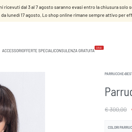
dini ricevuti dal 3 al 7 agosto saranno evasi entro la chiusura solo 
da lunedì 17 agosto. Lo shop online rimane sempre attivo per effe
ORA!
ACCESSORI
OFFERTE SPECIALI
CONSULENZA GRATUITA
PARRUCCHE
›
BES
Parru
€
300,00
COLORI PARRU