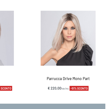
Parrucca Drive Mono Part
€
220,00
 SCONTO
-51% SCONTO
Iva Inc.
Scegli
DA
VISTA RAPIDA