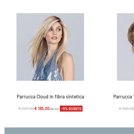
Parrucca Cloud in fibra sintetica
Parrucca 
€
207,00
€
185,00
€
150,0
-11% SCONTO
Iva Inc.
Scegli
Sc
VISTA RAPIDA