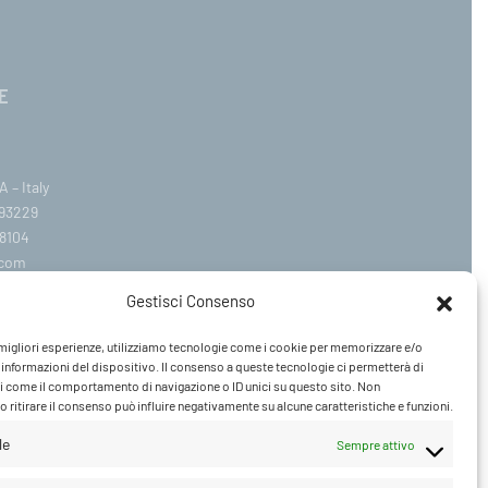
E
 – Italy
393229
8104
.com
ail.it
Gestisci Consenso
Venerdì 09:00–12:30 / 14:30–19:00
e migliori esperienze, utilizziamo tecnologie come i cookie per memorizzare e/o
 informazioni del dispositivo. Il consenso a queste tecnologie ci permetterà di
i come il comportamento di navigazione o ID unici su questo sito. Non
 ritirare il consenso può influire negativamente su alcune caratteristiche e funzioni.
le
Sempre attivo