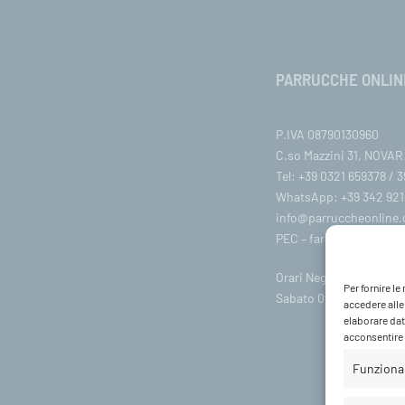
PARRUCCHE ONLIN
P.IVA 08790130960
C.so Mazzini 31, NOVARA
Tel: +39 0321 659378 / 
WhatsApp: +39 342 921
info@parruccheonline
PEC –
farcaphair@legalm
Orari Negozio:Lunedì / 
Per fornire l
Sabato 09:00-18:00
accedere alle
elaborare dat
acconsentire o
Funziona