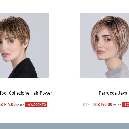
Tool Collezione Hair Power
Parrucca Java
0
€
144,00
€
170,00
€
160,00
-4% SCONTO
-6%
Iva Inc.
Iva Inc.
egli
Scegli
VISTA RAPIDA
VISTA RAPI