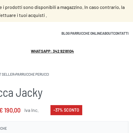
se i prodotti sono disponibili a magazzino. In caso contrario, la
ttuare i tuoi acquisti .
BLOG PARRUCCHE ONLINE
ABOUT
CONTATTI
WHATSAPP: 342 9218104
info@parruccheonline.com
T SELLER
›
PARRUCCHE PERUCCI
cca Jacky
€
190,00
Iva Inc.
-37% SCONTO
CCHE