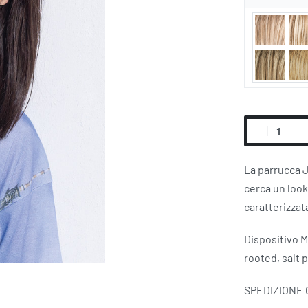
Alternative:
La parrucca J
cerca un look
caratterizzat
Dispositivo M
rooted, salt 
SPEDIZIONE 