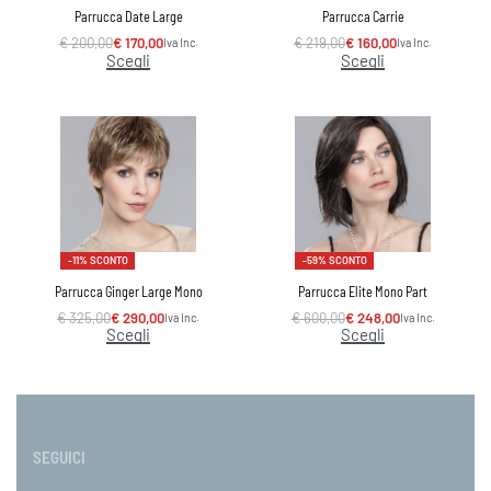
Parrucca Date Large
Parrucca Carrie
€
200,00
€
170,00
€
219,00
€
160,00
Iva Inc.
Iva Inc.
Scegli
Scegli
-11% SCONTO
-59% SCONTO
Parrucca Ginger Large Mono
Parrucca Elite Mono Part
€
325,00
€
290,00
€
600,00
€
248,00
Iva Inc.
Iva Inc.
Scegli
Scegli
SEGUICI