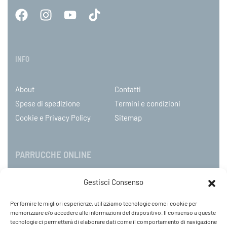
INFO
About
Contatti
Spese di spedizione
Termini e condizioni
Cookie e Privacy Policy
Sitemap
PARRUCCHE ONLINE
Gestisci Consenso
P.IVA 08790130960
C.so Mazzini 31, NOVARA – Italy
Per fornire le migliori esperienze, utilizziamo tecnologie come i cookie per
Tel: +39 0321 659378 / 393229
memorizzare e/o accedere alle informazioni del dispositivo. Il consenso a queste
WhatsApp: +39 342 9218104
tecnologie ci permetterà di elaborare dati come il comportamento di navigazione