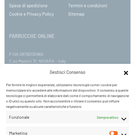
Spese di spedizione
Termini e condizioni
Cookie e Privacy Policy
Sitemap
PARRUCCHE ONLINE
P.IVA 08790130960
C.so Mazzini 31, NOVARA – Italy
Tel: +39 0321 659378 / 393229
Gestisci Consenso
WhatsApp: +39 342 9218104
info@parruccheonline.com
Per fornire le migliori esperienze, utilizziamo tecnologie come i cookie per
PEC –
farcaphair@legalmail.it
memorizzare e/o accedere alle informazioni del dispositivo. Il consenso a queste
tecnologie ci permetterà di elaborare dati come il comportamento di navigazione
Orari Negozio:Lunedì / Venerdì 09:00–12:30 /
o ID unici su questo sito. Non acconsentire o ritirare il consenso può influire
negativamente su alcune caratteristiche e funzioni.
14:30–19:00
Sabato 09:00-18:00
Funzionale
Sempre attivo
Marketing