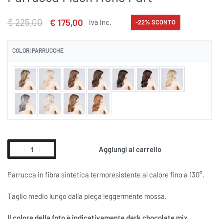
€
225,00
€
175,00
Iva Inc.
-22% SCONTO
COLORI PARRUCCHE
Aggiungi al carrello
Alternative:
Parrucca in fibra sintetica termoresistente al calore fino a 130°.
Taglio medio lungo dalla piega leggermente mossa.
Il colore della foto è indicativamente dark chocolate mix.