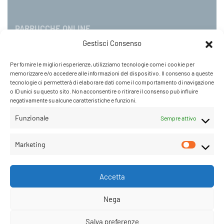
PARRUCCHE ONLINE
Gestisci Consenso
P.IVA 08790130960
Per fornire le migliori esperienze, utilizziamo tecnologie come i cookie per
C.so Mazzini 31, NOVARA – Italy
memorizzare e/o accedere alle informazioni del dispositivo. Il consenso a queste
Tel: +39 0321 659378 / 393229
tecnologie ci permetterà di elaborare dati come il comportamento di navigazione
o ID unici su questo sito. Non acconsentire o ritirare il consenso può influire
WhatsApp: +39 342 9218104
negativamente su alcune caratteristiche e funzioni.
info@parruccheonline.com
PEC –
farcaphair@legalmail.it
Funzionale
Sempre attivo
Orari Negozio:Lunedì / Venerdì 09:00–12:30 /
Marketing
14:30–19:00
Sabato 09:00-18:00
Accetta
Nega
© Parrucche Online. Diritti riservati .
Salva preferenze