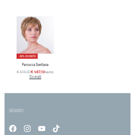
-10% SCONTO
Parrucca Svetlana
€
519,00
€
467,10
Iva Inc.
Scegli
SEGUICI