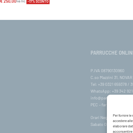
€
250,00
-17% SCONTO
Iva Inc.
egli
VISTA RAPIDA
PARRUCCHE ONLIN
P.IVA 08790130960
C.so Mazzini 31, NOVARA
Tel: +39 0321 659378 / 
WhatsApp: +39 342 921
info@parruccheonline
PEC –
farcaphair@legalm
Per fornire l
Orari Negozio:Lunedì / 
accedere alle
Sabato 09:00-18:00
elaborare dat
acconsentire o