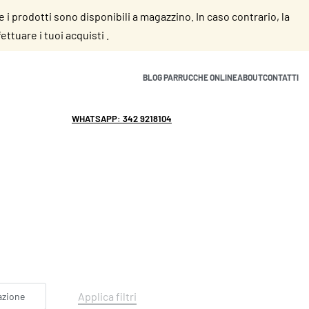
se i prodotti sono disponibili a magazzino. In caso contrario, la
ttuare i tuoi acquisti .
BLOG PARRUCCHE ONLINE
ABOUT
CONTATTI
WHATSAPP: 342 9218104
info@parruccheonline.com
Applica filtri
azione