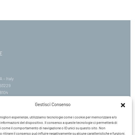
E
 – Italy
393229
8104
.com
Gestisci Consenso
ail.it
e migliori esperienze, utilizziamo tecnologie come i cookie per memorizzare e/o
Venerdì 09:00–12:30 / 14:30–19:00
 informazioni del dispositivo. Il consenso a queste tecnologie ci permetterà di
i come il comportamento di navigazione o ID unici su questo sito. Non
 ritirare il consenso può influire negativamente su alcune caratteristiche e funzioni.