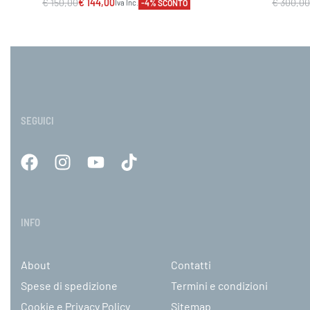
€
150,00
€
144,00
€
300,00
-4% SCONTO
Iva Inc.
Scegli
Sc
VISTA RAPIDA
SEGUICI
INFO
About
Contatti
Spese di spedizione
Termini e condizioni
Cookie e Privacy Policy
Sitemap