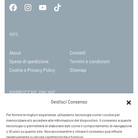
INFO
About
Contatti
Spese di spedizione
Termini e condizioni
Cookie e Privacy Policy
Sitemap
PARRUCCHE ONLINE
Gestisci Consenso
P.IVA 08790130960
Per fornire le migliori esperienze, utilizziamo tecnologie come i cookie per
C.so Mazzini 31, NOVARA – Italy
memorizzare e/o accedere alle informazioni del dispositivo. Il consenso a queste
Tel: +39 0321 659378 / 393229
tecnologie ci permetterà di elaborare dati come il comportamento di navigazione
o ID unici su questo sito. Non acconsentire o ritirare il consenso può influire
WhatsApp: +39 342 9218104
negativamente su alcune caratteristiche e funzioni.