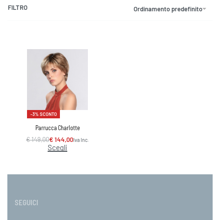
FILTRO
Ordinamento predefinito
-3% SCONTO
Parrucca Charlotte
€
149,00
€
144,00
Iva Inc.
Scegli
SEGUICI