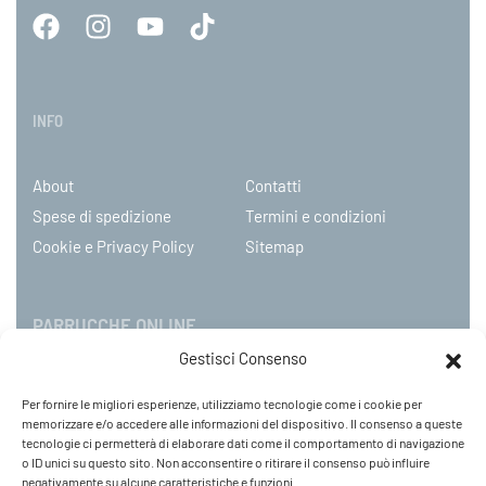
INFO
About
Contatti
Spese di spedizione
Termini e condizioni
Cookie e Privacy Policy
Sitemap
PARRUCCHE ONLINE
Gestisci Consenso
P.IVA 08790130960
Per fornire le migliori esperienze, utilizziamo tecnologie come i cookie per
C.so Mazzini 31, NOVARA – Italy
memorizzare e/o accedere alle informazioni del dispositivo. Il consenso a queste
Tel: +39 0321 659378 / 393229
tecnologie ci permetterà di elaborare dati come il comportamento di navigazione
o ID unici su questo sito. Non acconsentire o ritirare il consenso può influire
WhatsApp: +39 342 9218104
negativamente su alcune caratteristiche e funzioni.