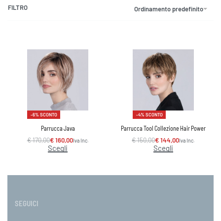
FILTRO
Ordinamento predefinito
-6% SCONTO
-4% SCONTO
Parrucca Java
Parrucca Tool Collezione Hair Power
€
170,00
€
160,00
€
150,00
€
144,00
Iva Inc.
Iva Inc.
Scegli
Scegli
SEGUICI