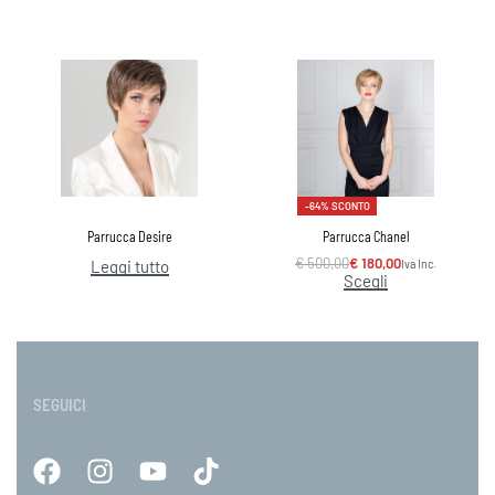
-64% SCONTO
Parrucca Desire
Parrucca Chanel
€
500,00
€
180,00
Iva Inc.
Leggi tutto
Scegli
SEGUICI