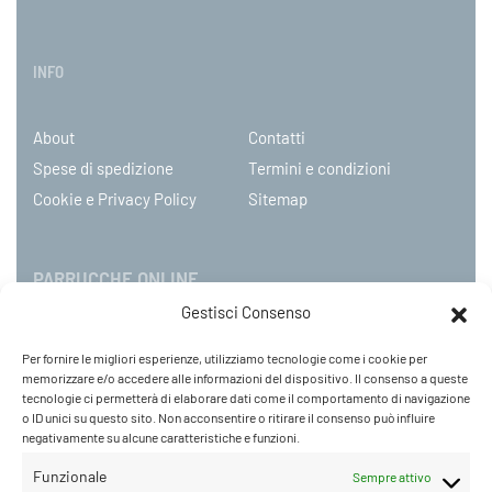
INFO
About
Contatti
Spese di spedizione
Termini e condizioni
Cookie e Privacy Policy
Sitemap
PARRUCCHE ONLINE
Gestisci Consenso
P.IVA 08790130960
Per fornire le migliori esperienze, utilizziamo tecnologie come i cookie per
C.so Mazzini 31, NOVARA – Italy
memorizzare e/o accedere alle informazioni del dispositivo. Il consenso a queste
Tel: +39 0321 659378 / 393229
tecnologie ci permetterà di elaborare dati come il comportamento di navigazione
o ID unici su questo sito. Non acconsentire o ritirare il consenso può influire
WhatsApp: +39 342 9218104
negativamente su alcune caratteristiche e funzioni.
info@parruccheonline.com
PEC –
farcaphair@legalmail.it
Funzionale
Sempre attivo