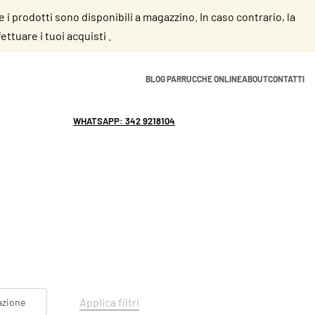
se i prodotti sono disponibili a magazzino. In caso contrario, la
ttuare i tuoi acquisti .
BLOG PARRUCCHE ONLINE
ABOUT
CONTATTI
WHATSAPP: 342 9218104
info@parruccheonline.com
Applica filtri
azione