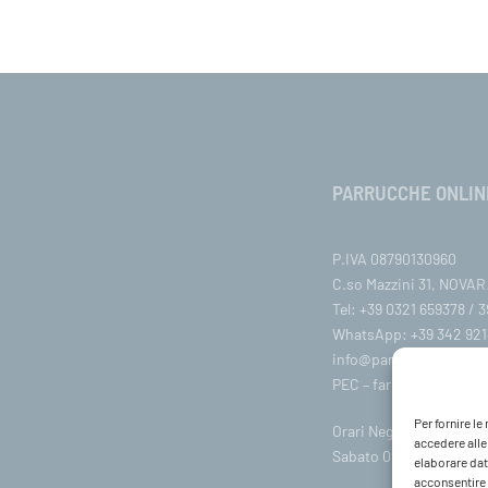
PARRUCCHE ONLIN
P.IVA 08790130960
C.so Mazzini 31, NOVARA
Tel: +39 0321 659378 / 
WhatsApp: +39 342 921
info@parruccheonline
PEC –
farcaphair@legalm
Per fornire l
Orari Negozio:Lunedì / 
accedere alle
Sabato 09:00-18:00
elaborare dat
acconsentire o