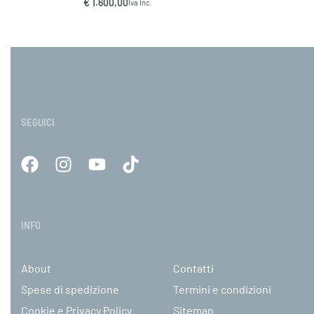
€
1.600,00
Iva Inc.
Scegli
VISTA RAPIDA
SEGUICI
INFO
About
Contatti
Spese di spedizione
Termini e condizioni
Cookie e Privacy Policy
Sitemap