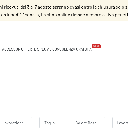
dini ricevuti dal 3 al 7 agosto saranno evasi entro la chiusura solo 
da lunedì 17 agosto. Lo shop online rimane sempre attivo per effe
ORA!
ACCESSORI
OFFERTE SPECIALI
CONSULENZA GRATUITA
Lavorazione
Taglia
Colore Base
Lavor