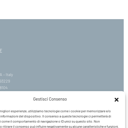
E
 – Italy
393229
8104
.com
Gestisci Consenso
ail.it
e migliori esperienze, utilizziamo tecnologie come i cookie per memorizzare e/o
Venerdì 09:00–12:30 / 14:30–19:00
 informazioni del dispositivo. Il consenso a queste tecnologie ci permetterà di
i come il comportamento di navigazione o ID unici su questo sito. Non
 ritirare il consenso può influire negativamente su alcune caratteristiche e funzioni.