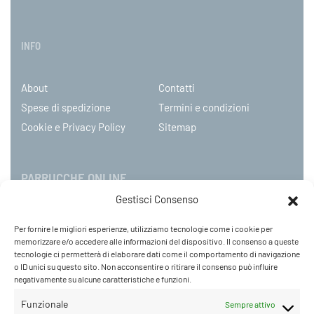
INFO
About
Contatti
Spese di spedizione
Termini e condizioni
Cookie e Privacy Policy
Sitemap
PARRUCCHE ONLINE
Gestisci Consenso
P.IVA 08790130960
Per fornire le migliori esperienze, utilizziamo tecnologie come i cookie per
C.so Mazzini 31, NOVARA – Italy
memorizzare e/o accedere alle informazioni del dispositivo. Il consenso a queste
Tel: +39 0321 659378 / 393229
tecnologie ci permetterà di elaborare dati come il comportamento di navigazione
o ID unici su questo sito. Non acconsentire o ritirare il consenso può influire
WhatsApp: +39 342 9218104
negativamente su alcune caratteristiche e funzioni.
info@parruccheonline.com
PEC –
farcaphair@legalmail.it
Funzionale
Sempre attivo