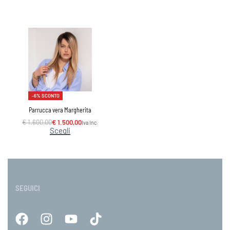
-6% SCONTO
Parrucca vera Margherita
€
1.600,00
€
1.500,00
Iva Inc.
Scegli
SEGUICI