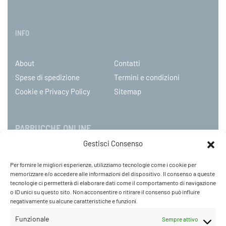
INFO
About
Contatti
Spese di spedizione
Termini e condizioni
Cookie e Privacy Policy
Sitemap
PARRUCCHE ONLINE
Gestisci Consenso
P.IVA 08790130960
Per fornire le migliori esperienze, utilizziamo tecnologie come i cookie per
C.so Mazzini 31, NOVARA – Italy
memorizzare e/o accedere alle informazioni del dispositivo. Il consenso a queste
Tel: +39 0321 659378 / 393229
tecnologie ci permetterà di elaborare dati come il comportamento di navigazione
o ID unici su questo sito. Non acconsentire o ritirare il consenso può influire
WhatsApp: +39 342 9218104
negativamente su alcune caratteristiche e funzioni.
info@parruccheonline.com
PEC –
farcaphair@legalmail.it
Funzionale
Sempre attivo