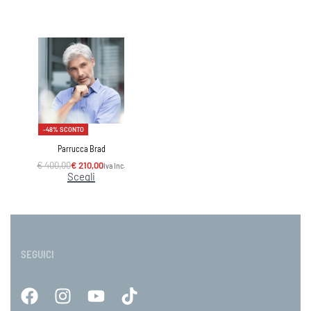
-48% SCONTO
Parrucca Brad
€
400,00
€
210,00
Iva Inc.
Scegli
SEGUICI