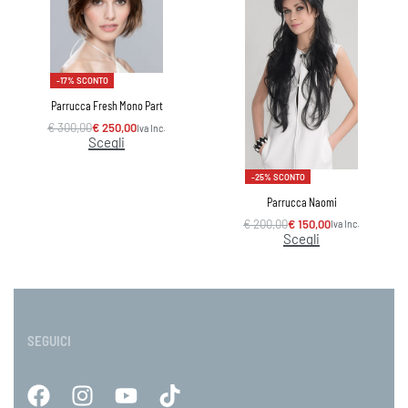
-17% SCONTO
Parrucca Fresh Mono Part
€
300,00
€
250,00
Iva Inc.
Scegli
-25% SCONTO
Parrucca Naomi
€
200,00
€
150,00
Iva Inc.
Scegli
SEGUICI