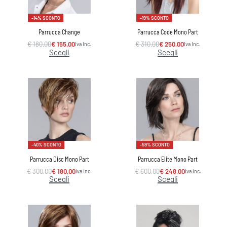
-14% SCONTO
-19% SCONTO
Parrucca Change
Parrucca Code Mono Part
€
180,00
€
155,00
€
310,00
€
250,00
Iva Inc.
Iva Inc.
Scegli
Scegli
-40% SCONTO
-59% SCONTO
Parrucca Disc Mono Part
Parrucca Elite Mono Part
€
300,00
€
180,00
€
600,00
€
248,00
Iva Inc.
Iva Inc.
Scegli
Scegli