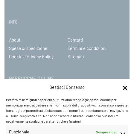
INFO
About
Contatti
Spese di spedizione
Termini e condizioni
Cookie e Privacy Policy
Sitemap
PARRUCCHE ONLINE
Gestisci Consenso
P.IVA 08790130960
Per fornire le migliori esperienze, utilizziamo tecnologie come i cookie per
C.so Mazzini 31, NOVARA – Italy
memorizzare e/o accedere alle informazioni del dispositivo. Il consenso a queste
Tel: +39 0321 659378 / 393229
tecnologie ci permetterà di elaborare dati come il comportamento di navigazione
o ID unici su questo sito. Non acconsentire o ritirare il consenso può influire
WhatsApp: +39 342 9218104
negativamente su alcune caratteristiche e funzioni.
info@parruccheonline.com
PEC –
farcaphair@legalmail.it
Funzionale
Sempre attivo