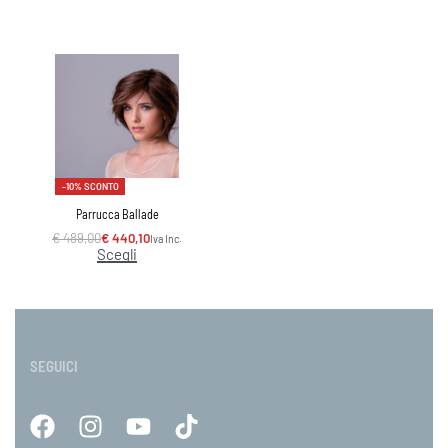
-10% SCONTO
Parrucca Ballade
€
489,00
€
440,10
Iva Inc.
Scegli
SEGUICI