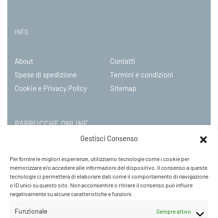
INFO
About
Contatti
Spese di spedizione
Termini e condizioni
Cookie e Privacy Policy
Sitemap
PARRUCCHE ONLINE
Gestisci Consenso
P.IVA 08790130960
Per fornire le migliori esperienze, utilizziamo tecnologie come i cookie per
C.so Mazzini 31, NOVARA – Italy
memorizzare e/o accedere alle informazioni del dispositivo. Il consenso a queste
Tel: +39 0321 659378 / 393229
tecnologie ci permetterà di elaborare dati come il comportamento di navigazione
o ID unici su questo sito. Non acconsentire o ritirare il consenso può influire
WhatsApp: +39 342 9218104
negativamente su alcune caratteristiche e funzioni.
info@parruccheonline.com
PEC –
farcaphair@legalmail.it
Funzionale
Sempre attivo