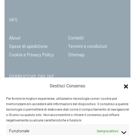
INFO
About
Contatti
Spese di spedizione
Termini e condizioni
Cookie e Privacy Policy
Sitemap
PARRUCCHE ONLINE
Gestisci Consenso
P.IVA 08790130960
Per fornire le migliori esperienze, utilizziamo tecnologie come i cookie per
C.so Mazzini 31, NOVARA – Italy
memorizzare e/o accedere alle informazioni del dispositivo. Il consenso a queste
Tel: +39 0321 659378 / 393229
tecnologie ci permetterà di elaborare dati come il comportamento di navigazione
o ID unici su questo sito. Non acconsentire o ritirare il consenso può influire
WhatsApp: +39 342 9218104
negativamente su alcune caratteristiche e funzioni.
info@parruccheonline.com
PEC –
farcaphair@legalmail.it
Funzionale
Sempre attivo