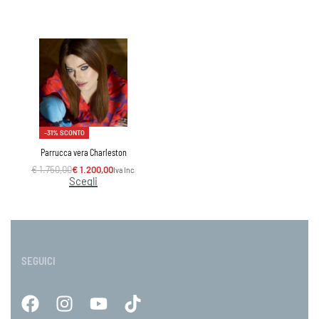
-31% SCONTO
Parrucca vera Charleston
€
1.750,00
€
1.200,00
Iva Inc.
Scegli
SEGUICI