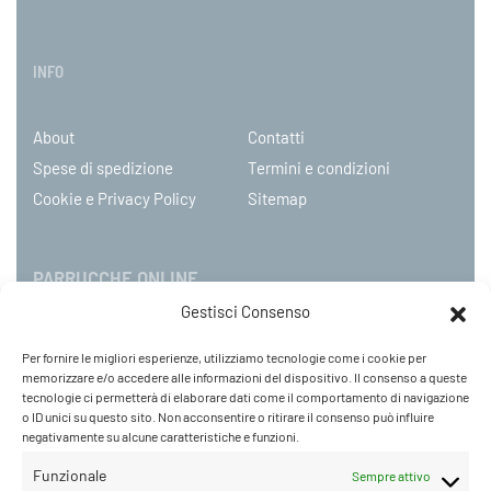
INFO
About
Contatti
Spese di spedizione
Termini e condizioni
Cookie e Privacy Policy
Sitemap
PARRUCCHE ONLINE
Gestisci Consenso
P.IVA 08790130960
Per fornire le migliori esperienze, utilizziamo tecnologie come i cookie per
C.so Mazzini 31, NOVARA – Italy
memorizzare e/o accedere alle informazioni del dispositivo. Il consenso a queste
Tel: +39 0321 659378 / 393229
tecnologie ci permetterà di elaborare dati come il comportamento di navigazione
o ID unici su questo sito. Non acconsentire o ritirare il consenso può influire
WhatsApp: +39 342 9218104
negativamente su alcune caratteristiche e funzioni.
info@parruccheonline.com
PEC –
farcaphair@legalmail.it
Funzionale
Sempre attivo