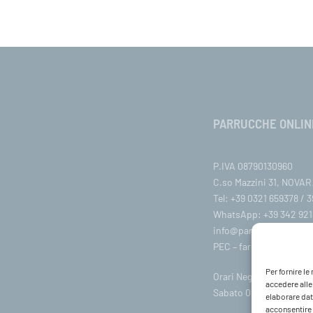
PARRUCCHE ONLIN
P.IVA 08790130960
C.so Mazzini 31, NOVARA
Tel: +39 0321 659378 / 
WhatsApp: +39 342 921
info@parruccheonline
PEC –
farcaphair@legalm
Per fornire l
Orari Negozio:Lunedì / 
accedere alle
Sabato 09:00-18:00
elaborare dat
acconsentire o