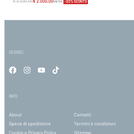
€
2.500,00
€
2.000,00
-20% SCONTO
Iva Inc.
Scegli
VISTA RAPIDA
SEGUICI
INFO
About
Contatti
Spese di spedizione
Termini e condizioni
Cookie e Privacy Policy
Sitemap