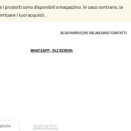
se i prodotti sono disponibili a magazzino. In caso contrario, la
ttuare i tuoi acquisti .
BLOG PARRUCCHE ONLINE
ABOUT
CONTATTI
WHATSAPP: 342 9218104
info@parruccheonline.com
Applica filtri
azione