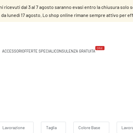
dini ricevuti dal 3 al 7 agosto saranno evasi entro la chiusura solo 
da lunedì 17 agosto. Lo shop online rimane sempre attivo per effe
ORA!
ACCESSORI
OFFERTE SPECIALI
CONSULENZA GRATUITA
Lavorazione
Taglia
Colore Base
Lavor