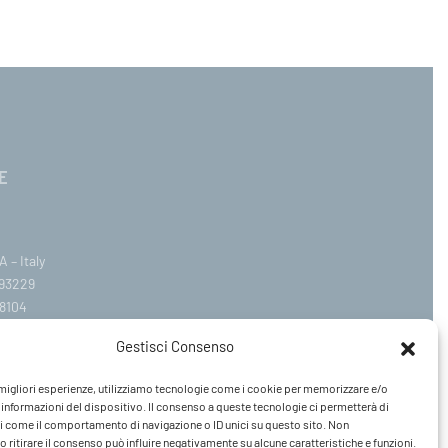
E
 – Italy
393229
8104
.com
Gestisci Consenso
ail.it
e migliori esperienze, utilizziamo tecnologie come i cookie per memorizzare e/o
Venerdì 09:00–12:30 / 14:30–19:00
 informazioni del dispositivo. Il consenso a queste tecnologie ci permetterà di
i come il comportamento di navigazione o ID unici su questo sito. Non
 ritirare il consenso può influire negativamente su alcune caratteristiche e funzioni.