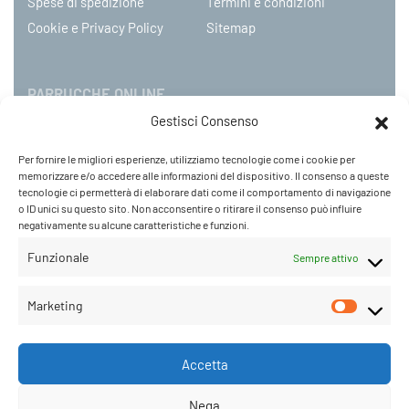
Spese di spedizione
Termini e condizioni
Cookie e Privacy Policy
Sitemap
PARRUCCHE ONLINE
Gestisci Consenso
P.IVA 08790130960
Per fornire le migliori esperienze, utilizziamo tecnologie come i cookie per
C.so Mazzini 31, NOVARA – Italy
memorizzare e/o accedere alle informazioni del dispositivo. Il consenso a queste
Tel: +39 0321 659378 / 393229
tecnologie ci permetterà di elaborare dati come il comportamento di navigazione
o ID unici su questo sito. Non acconsentire o ritirare il consenso può influire
WhatsApp: +39 342 9218104
negativamente su alcune caratteristiche e funzioni.
info@parruccheonline.com
PEC –
farcaphair@legalmail.it
Funzionale
Sempre attivo
Orari Negozio:Lunedì / Venerdì 09:00–12:30 /
Marketing
14:30–19:00
Sabato 09:00-18:00
Accetta
Nega