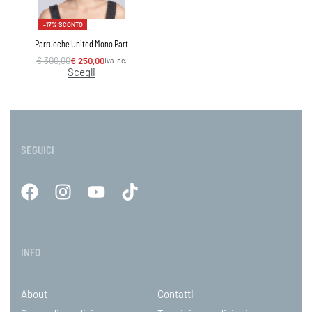
-17% SCONTO
Parrucche United Mono Part
€
300,00
€
250,00
Iva Inc.
Scegli
SEGUICI
INFO
About
Contatti