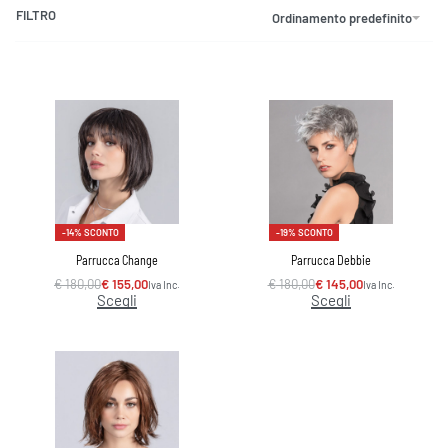
FILTRO
Ordinamento predefinito
-14% SCONTO
-19% SCONTO
Parrucca Change
Parrucca Debbie
€
180,00
€
155,00
€
180,00
€
145,00
Iva Inc.
Iva Inc.
Scegli
Scegli