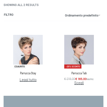
SHOWING ALL 2 RESULTS
FILTRO
Ordinamento predefinito
-25% SCONTO
ESAURITO
Parrucca Stay
Parrucca Tab
€
219,00
€
165,00
Iva Inc.
Leggi tutto
Scegli