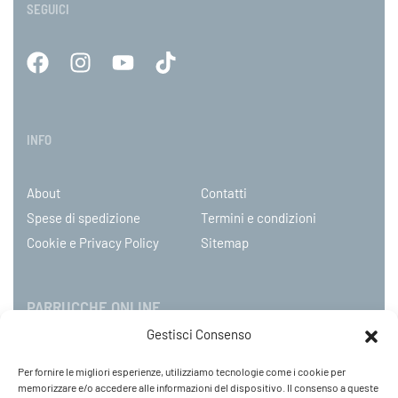
SEGUICI
INFO
About
Contatti
Spese di spedizione
Termini e condizioni
Cookie e Privacy Policy
Sitemap
PARRUCCHE ONLINE
Gestisci Consenso
P.IVA 08790130960
Per fornire le migliori esperienze, utilizziamo tecnologie come i cookie per
C.so Mazzini 31, NOVARA – Italy
memorizzare e/o accedere alle informazioni del dispositivo. Il consenso a queste