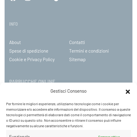
INFO
About
Contatti
Spese di spedizione
Termini e condizioni
Cookie e Privacy Policy
Sitemap
PARRUCCHE ONLINE
Gestisci Consenso
P.IVA 08790130960
Per fornire le migliori esperienze, utilizziamo tecnologie come i cookie per
C.so Mazzini 31, NOVARA – Italy
memorizzare e/o accedere alle informazioni del dispositivo. Il consenso a queste
Tel: +39 0321 659378 / 393229
tecnologie ci permetterà di elaborare dati come il comportamento di navigazione
o ID unici su questo sito. Non acconsentire o ritirare il consenso può influire
WhatsApp: +39 342 9218104
negativamente su alcune caratteristiche e funzioni.
info@parruccheonline.com
PEC –
farcaphair@legalmail.it
Funzionale
Sempre attivo