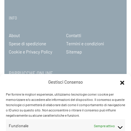
INFO
About
Contatti
Spese di spedizione
Termini e condizioni
Cookie e Privacy Policy
Sitemap
PARRUCCHE ONLINE
Gestisci Consenso
P.IVA 08790130960
Per fornire le migliori esperienze, utilizziamo tecnologie come i cookie per
C.so Mazzini 31, NOVARA – Italy
memorizzare e/o accedere alle informazioni del dispositivo. Il consenso a queste
Tel: +39 0321 659378 / 393229
tecnologie ci permetterà di elaborare dati come il comportamento di navigazione
o ID unici su questo sito. Non acconsentire o ritirare il consenso può influire
WhatsApp: +39 342 9218104
negativamente su alcune caratteristiche e funzioni.
info@parruccheonline.com
PEC –
farcaphair@legalmail.it
Funzionale
Sempre attivo