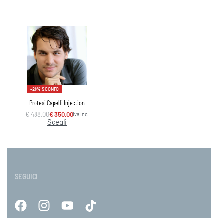
-28% SCONTO
Protesi Capelli Injection
€
488,00
€
350,00
Iva Inc.
Scegli
SEGUICI