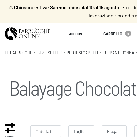
⚠️
Chiusura estiva: Saremo chiusi dal 10 al 15 agosto
. Gli or
lavorazione riprenderà 
CARRELLO
ACCOUNT
0
LE PARRUCCHE
BEST SELLER
PROTESI CAPELLI
TURBANTI DONNA
Balayage Chocola
Materiali
Taglio
Piega
Filtri: