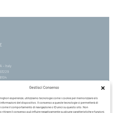
E
 – Italy
393229
8104
.com
Gestisci Consenso
ail.it
e migliori esperienze, utilizziamo tecnologie come i cookie per memorizzare e/o
Venerdì 09:00–12:30 / 14:30–19:00
 informazioni del dispositivo. Il consenso a queste tecnologie ci permetterà di
i come il comportamento di navigazione o ID unici su questo sito. Non
 ritirare il consenso può influire negativamente su alcune caratteristiche e funzioni.