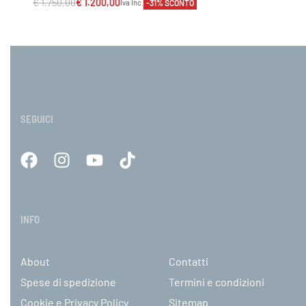
€
1.750,00
€
1.200,00
-31% SCONTO
Iva Inc.
Scegli
VISTA RAPIDA
SEGUICI
INFO
About
Contatti
Spese di spedizione
Termini e condizioni
Cookie e Privacy Policy
Sitemap