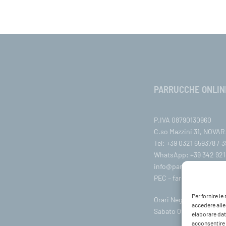
PARRUCCHE ONLIN
P.IVA 08790130960
C.so Mazzini 31, NOVARA
Tel: +39 0321 659378 / 
WhatsApp: +39 342 921
info@parruccheonline
PEC –
farcaphair@legalm
Per fornire l
Orari Negozio:Lunedì / 
accedere alle
Sabato 09:00-18:00
elaborare dat
acconsentire o