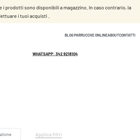
se i prodotti sono disponibili a magazzino. In caso contrario, la
ttuare i tuoi acquisti .
BLOG PARRUCCHE ONLINE
ABOUT
CONTATTI
WHATSAPP: 342 9218104
info@parruccheonline.com
Applica filtri
azione