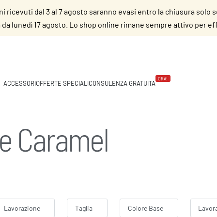
dini ricevuti dal 3 al 7 agosto saranno evasi entro la chiusura solo 
da lunedì 17 agosto. Lo shop online rimane sempre attivo per effe
ORA!
ACCESSORI
OFFERTE SPECIALI
CONSULENZA GRATUITA
te Caramel
Lavorazione
Taglia
Colore Base
Lavor